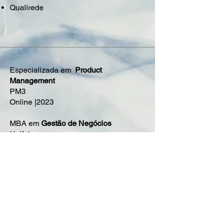
Qualirede
Especializada em
Product
Management
PM3
Online |2023
MBA em
Gestão de Negócios
Unifebe
Santa Catarina |2021
Pós-graduada em
Marketing de
Serviços
Fundação Getúlio Vargas
São Paulo|2008